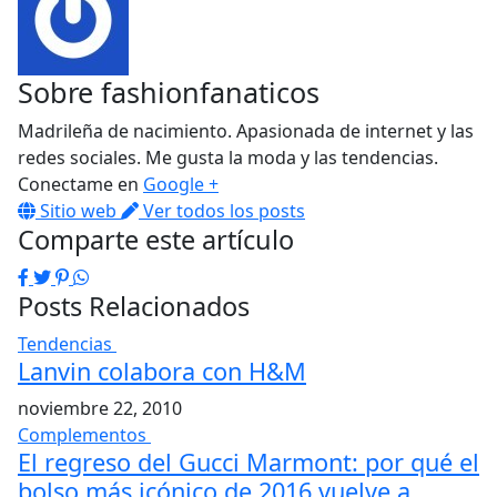
Sobre
fashionfanaticos
Madrileña de nacimiento. Apasionada de internet y las
redes sociales. Me gusta la moda y las tendencias.
Conectame en
Google +
Sitio web
Ver todos los posts
Comparte este artículo
Facebook
Twitter
Pinterest
WhatsApp
Posts Relacionados
Tendencias
Lanvin colabora con H&M
noviembre 22, 2010
Complementos
El regreso del Gucci Marmont: por qué el
bolso más icónico de 2016 vuelve a