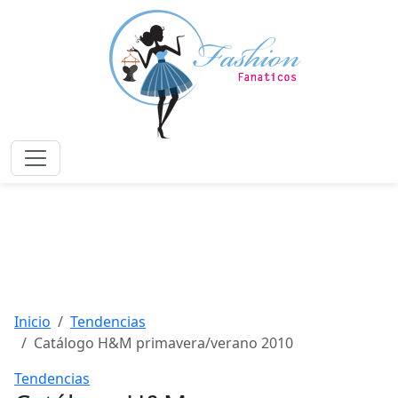
Saltar
al
contenido
principal
Menú
Inicio
Tendencias
Catálogo H&M primavera/verano 2010
Tendencias