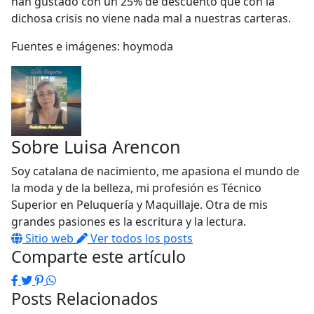
han gustado con un 25% de descuento que con la
dichosa crisis no viene nada mal a nuestras carteras.
Fuentes e imágenes: hoymoda
Sobre
Luisa Arencon
Soy catalana de nacimiento, me apasiona el mundo de
la moda y de la belleza, mi profesión es Técnico
Superior en Peluquería y Maquillaje. Otra de mis
grandes pasiones es la escritura y la lectura.
Sitio web
Ver todos los posts
Comparte este artículo
Facebook
Twitter
Pinterest
WhatsApp
Posts Relacionados