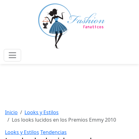
Saltar
al
contenido
principal
Menú
Inicio
Looks y Estilos
Los looks lucidos en los Premios Emmy 2010
Looks y Estilos
Tendencias