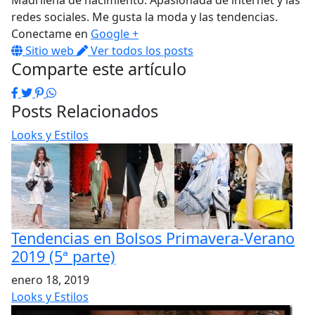
Madrileña de nacimiento. Apasionada de internet y las
redes sociales. Me gusta la moda y las tendencias.
Conectame en
Google +
Sitio web
Ver todos los posts
Comparte este artículo
Facebook
Twitter
Pinterest
WhatsApp
Posts Relacionados
Looks y Estilos
Tendencias en Bolsos Primavera-Verano
2019 (5ª parte)
enero 18, 2019
Looks y Estilos