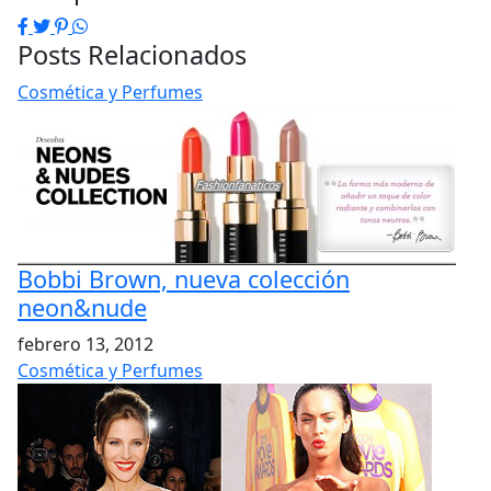
Facebook
Twitter
Pinterest
WhatsApp
Posts Relacionados
Cosmética y Perfumes
Bobbi Brown, nueva colección
neon&nude
febrero 13, 2012
Cosmética y Perfumes