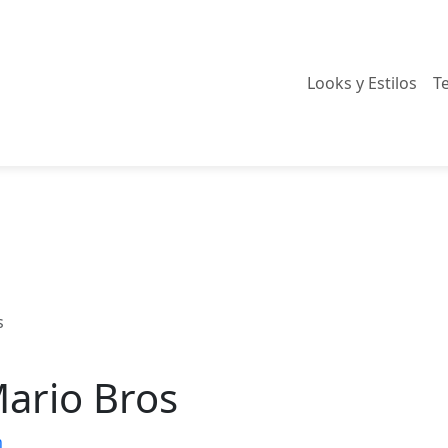
Looks y Estilos
T
s
ario Bros
n