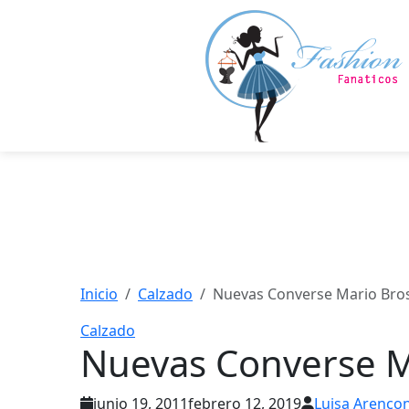
Saltar
al
contenido
principal
Inicio
Calzado
Nuevas Converse Mario Bro
Calzado
Nuevas Converse M
junio 19, 2011
febrero 12, 2019
Luisa Arenco