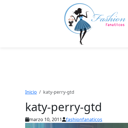
Saltar
al
contenido
principal
Inicio
katy-perry-gtd
katy-perry-gtd
marzo 10, 2011
fashionfanaticos