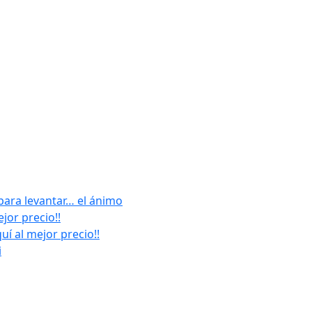
para levantar… el ánimo
jor precio!!
í al mejor precio!!
i