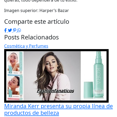
quieras, todo dependerá de tu estilo.
Imagen superior: Harper’s Bazar
Comparte este artículo
Facebook
Twitter
Pinterest
WhatsApp
Posts Relacionados
Cosmética y Perfumes
Miranda Kerr presenta su propia línea de
productos de belleza