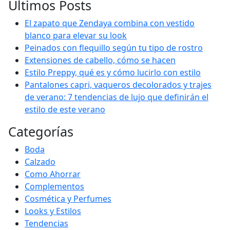
Últimos Posts
El zapato que Zendaya combina con vestido
blanco para elevar su look
Peinados con flequillo según tu tipo de rostro
Extensiones de cabello, cómo se hacen
Estilo Preppy, qué es y cómo lucirlo con estilo
Pantalones capri, vaqueros decolorados y trajes
de verano: 7 tendencias de lujo que definirán el
estilo de este verano
Categorías
Boda
Calzado
Como Ahorrar
Complementos
Cosmética y Perfumes
Looks y Estilos
Tendencias