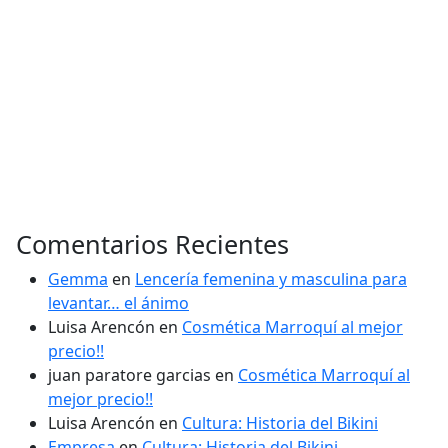
Comentarios Recientes
Gemma
en
Lencería femenina y masculina para
levantar… el ánimo
Luisa Arencón
en
Cosmética Marroquí al mejor
precio!!
juan paratore garcias
en
Cosmética Marroquí al
mejor precio!!
Luisa Arencón
en
Cultura: Historia del Bikini
Empresa
en
Cultura: Historia del Bikini