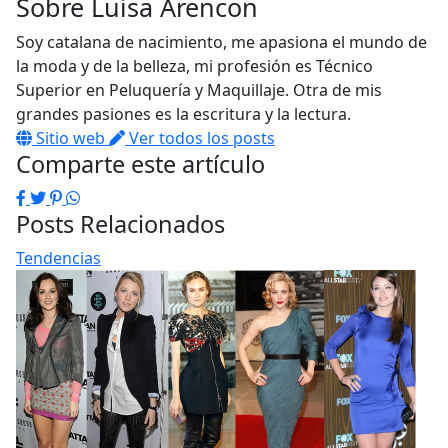
Sobre
Luisa Arencon
Soy catalana de nacimiento, me apasiona el mundo de
la moda y de la belleza, mi profesión es Técnico
Superior en Peluquería y Maquillaje. Otra de mis
grandes pasiones es la escritura y la lectura.
Sitio web
Ver todos los posts
Comparte este artículo
Facebook
Twitter
Pinterest
WhatsApp
Posts Relacionados
Tendencias