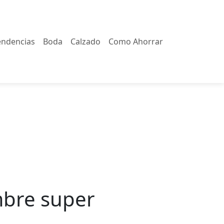
endencias
Boda
Calzado
Como Ahorrar
mbre super