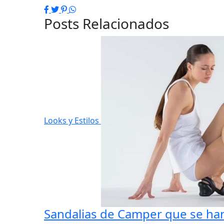
Facebook
Twitter
Pinterest
WhatsApp
Posts Relacionados
Looks y Estilos
Sandalias de Camper que se ha