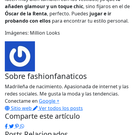
añaden glamour y un toque chic
, sino fijaros en el de
Óscar de la Renta
, perfecto. Puedes
jugar e ir
probando con ellos
para encontrar tu estilo personal.
Imágenes: Million Looks
Sobre
fashionfanaticos
Madrileña de nacimiento. Apasionada de internet y las
redes sociales. Me gusta la moda y las tendencias.
Conectame en
Google +
Sitio web
Ver todos los posts
Comparte este artículo
Facebook
Twitter
Pinterest
WhatsApp
Posts Relacionados