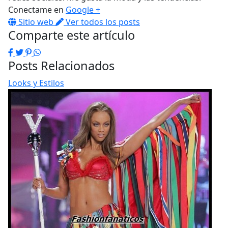
Conectame en
Google +
Sitio web
Ver todos los posts
Comparte este artículo
Facebook
Twitter
Pinterest
WhatsApp
Posts Relacionados
Looks y Estilos