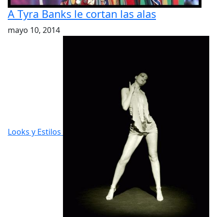
A Tyra Banks le cortan las alas
mayo 10, 2014
Looks y Estilos