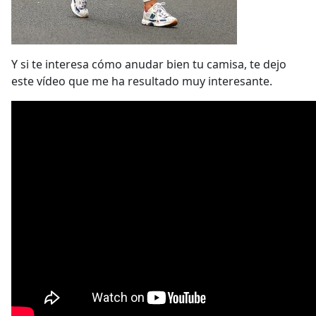
Y si te interesa cómo anudar bien tu camisa, te dejo
este vídeo que me ha resultado muy interesante.