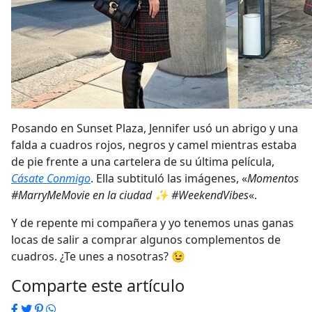
Posando en Sunset Plaza, Jennifer usó un abrigo y una
falda a cuadros rojos, negros y camel mientras estaba
de pie frente a una cartelera de su última película,
Cásate Conmigo
. Ella subtituló las imágenes, «
Momentos
#MarryMeMovie en la ciudad ✨ #WeekendVibes
«.
Y de repente mi compañera y yo tenemos unas ganas
locas de salir a comprar algunos complementos de
cuadros. ¿Te unes a nosotras? 😉
Comparte este artículo
Facebook
Twitter
Pinterest
WhatsApp