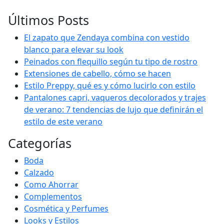
Últimos Posts
El zapato que Zendaya combina con vestido
blanco para elevar su look
Peinados con flequillo según tu tipo de rostro
Extensiones de cabello, cómo se hacen
Estilo Preppy, qué es y cómo lucirlo con estilo
Pantalones capri, vaqueros decolorados y trajes
de verano: 7 tendencias de lujo que definirán el
estilo de este verano
Categorías
Boda
Calzado
Como Ahorrar
Complementos
Cosmética y Perfumes
Looks y Estilos