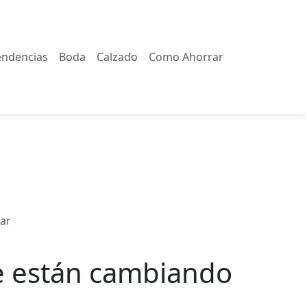
endencias
Boda
Calzado
Como Ahorrar
rar
ue están cambiando