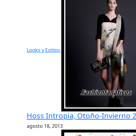
Looks y Estilos
Hoss Intropia, Otoño-Invierno 
agosto 18, 2013