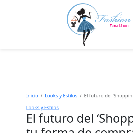
Saltar
al
contenido
principal
Inicio
Looks y Estilos
El futuro del ‘Shopp
Looks y Estilos
El futuro del ‘Sho
tu forma de compr