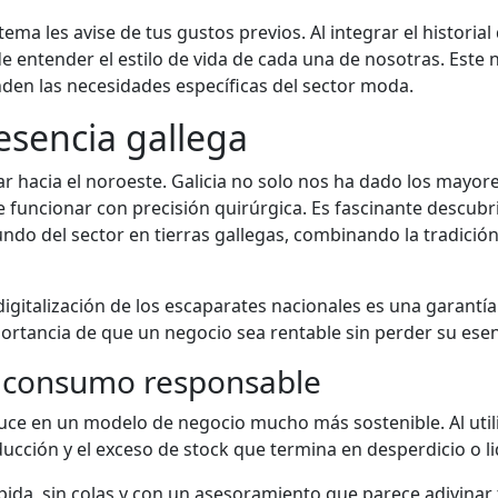
tema les avise de tus gustos previos. Al integrar el historia
e entender el estilo de vida de cada una de nosotras. Este 
nden las necesidades específicas del sector moda.
n esencia gallega
r hacia el noroeste. Galicia no solo nos ha dado los mayore
e funcionar con precisión quirúrgica. Es fascinante descubr
do del sector en tierras gallegas, combinando la tradición 
igitalización de los escaparates nacionales es una garantía
portancia de que un negocio sea rentable sin perder su esenc
n consumo responsable
ce en un modelo de negocio mucho más sostenible. Al utili
oducción y el exceso de stock que termina en desperdicio o l
pida, sin colas y con un asesoramiento que parece adivinar