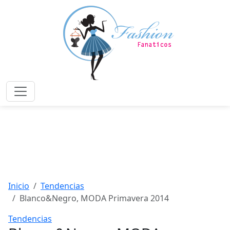
Saltar
al
contenido
principal
Menú
Inicio
Tendencias
Blanco&Negro, MODA Primavera 2014
Tendencias