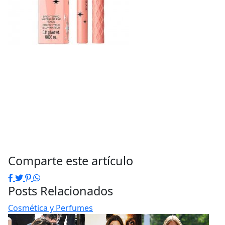
Comparte este artículo
Facebook
Twitter
Pinterest
WhatsApp
Posts Relacionados
Cosmética y Perfumes