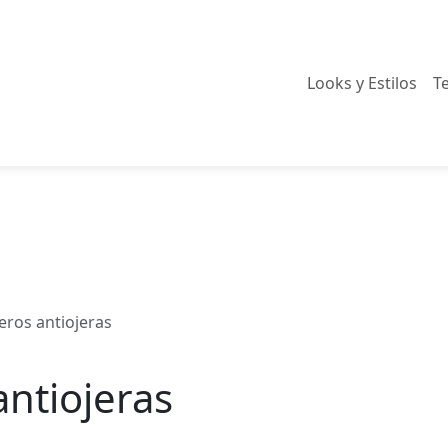
Looks y Estilos
T
ros antiojeras
ntiojeras