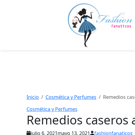
Saltar
al
contenido
principal
Inicio
Cosmética y Perfumes
Remedios case
Cosmética y Perfumes
Remedios caseros a
julio 6, 2021
mayo 13, 2021
fashionfanaticos