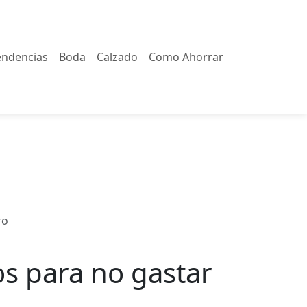
endencias
Boda
Calzado
Como Ahorrar
ro
os para no gastar