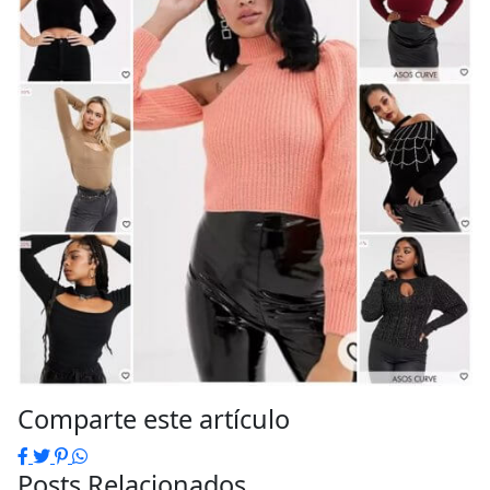
Comparte este artículo
Facebook
Twitter
Pinterest
WhatsApp
Posts Relacionados