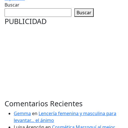
Buscar
Buscar
PUBLICIDAD
Comentarios Recientes
Gemma
en
Lencería femenina y masculina para
levantar… el ánimo
Luisa Arencón
en
Cosmética Marroquí al mejor