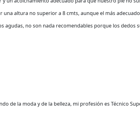
sor y un acolchamiento adecuado para que nuestro pie no suf
r una altura no superior a 8 cmts, aunque el más adecuado 
tos agudas, no son nada recomendables porque los dedos
do de la moda y de la belleza, mi profesión es Técnico Supe