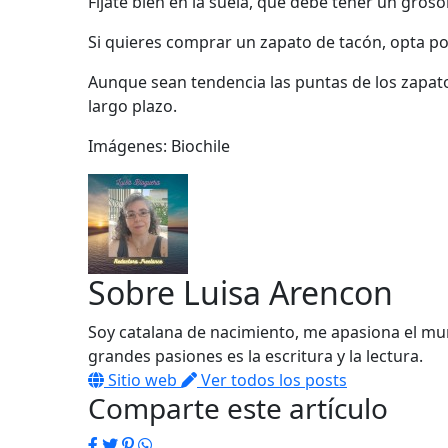
Fíjate bien en la suela, que debe tener un gro
Si quieres comprar un zapato de tacón, opta po
Aunque sean tendencia las puntas de los zapa
largo plazo.
Imágenes: Biochile
Sobre
Luisa Arencon
Soy catalana de nacimiento, me apasiona el mun
grandes pasiones es la escritura y la lectura.
Sitio web
Ver todos los posts
Comparte este artículo
Facebook
Twitter
Pinterest
WhatsApp