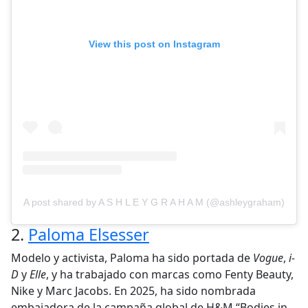
View this post on Instagram
A post shared by A S H L E Y G R A H A M (@ashleygraham)
2.
Paloma Elsesser
Modelo y activista, Paloma ha sido portada de
Vogue
,
i-
D
y
Elle
, y ha trabajado con marcas como Fenty Beauty,
Nike y Marc Jacobs. En 2025, ha sido nombrada
embajadora de la campaña global de H&M “Bodies in