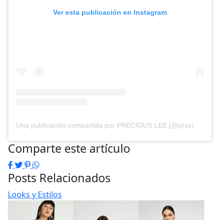
Ver esta publicación en Instagram
Una publicación compartida por PRECIOUS LEE (@preciousleexoxo)
Comparte este artículo
Facebook
Twitter
Pinterest
WhatsApp
Posts Relacionados
Looks y Estilos