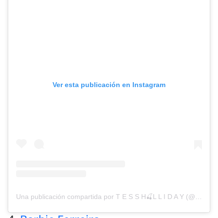
Ver esta publicación en Instagram
Una publicación compartida por T E S S H🍒L L I D A Y (@tessholliday)